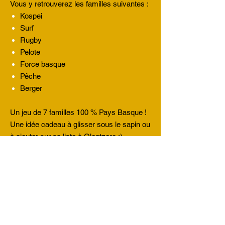
Vous y retrouverez les familles suivantes :
Kospei
Surf
Rugby
Pelote
Force basque
Pêche
Berger
Un jeu de 7 familles 100 % Pays Basque !
Une idée cadeau à glisser sous le sapin ou
à ajouter sur sa liste à Olentzero ;)
DÉTAILS D'ARTICLE
Jeu de cartes de 7 familles imprimé et
POLITIQUE D'ÉCHANGE ET DE
emballé dans un étui cartonné. 100%