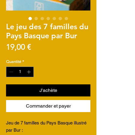
Le jeu des 7 familles du
Pays Basque par Bur
Prix
19,00 €
Quantité
*
J'achète
Commander et payer
Jeu de 7 familles du Pays Basque illustré
par Bur :